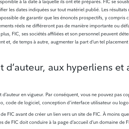
ponible à la date à laquelle ils ont été préparés. FIC se soustr
rifier les dates indiquées sur tout matériel publié. Les résulta
impossible de garantir que les énoncés prospectifs, y compris
dements réels ne différeront pas de manière importante ou dé
e plus, FIC, ses sociétés affiliées et son personnel peuvent dé
nt et, de temps à autre, augmenter la part d’un tel placement
oit d’auteur, aux hyperliens e
oit d’auteur en vigueur. Par conséquent, vous ne pouvez pas copi
o, code de logiciel, conception d'interface utilisateur ou logo
de FIC avant de créer un lien vers un site de FIC. À moins que
es de FIC doit conduire à la page d’accueil d’un domaine de F