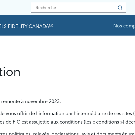
Nos comp
LS FIDELITY CANADA
MC
tion
ion remonte à novembre 2023.
de vous offrir de l’information par l’intermédiaire de ses sites (
tes de FIC est assujettie aux conditions (les « conditions ») déc
tres politiques, relevés, déclarations, avis et documents énumér