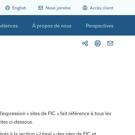
English
Nous joindre
Accès client
étences
À propos de nous
Perspectives
l’expression « sites de FIC » fait référence à tous les
rites ci-dessous.
és à la section « Légal » des sites de FIC et