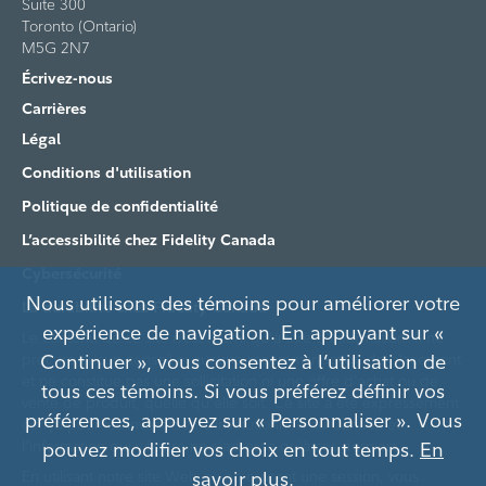
Suite 300
Toronto (Ontario)
M5G 2N7
Écrivez-nous
Carrières
Légal
Conditions d'utilisation
Politique de confidentialité
L’accessibilité chez Fidelity Canada
Cybersécurité
Nous utilisons des témoins pour améliorer votre
La durabilité chez Fidelity Canada
expérience de navigation. En appuyant sur «
Le contenu de ce site n’est fourni qu'à titre d'information. Il ne
procure aucun conseil ni aucune recommandation de placement
Continuer », vous consentez à l’utilisation de
et ne constitue pas une sollicitation ni une offre d'achat ou de
tous ces témoins. Si vous préférez définir vos
vente de produit, quelle qu'elle soit. Ce site a été expressément
préférences, appuyez sur « Personnaliser ». Vous
conçu pour les investisseurs institutionnels au Canada et
l'information qui y figure ne s'adresse qu'à ces derniers.
pouvez modifier vos choix en tout temps.
En
En utilisant notre site Web ou en ouvrant une session, vous
savoir plus
.