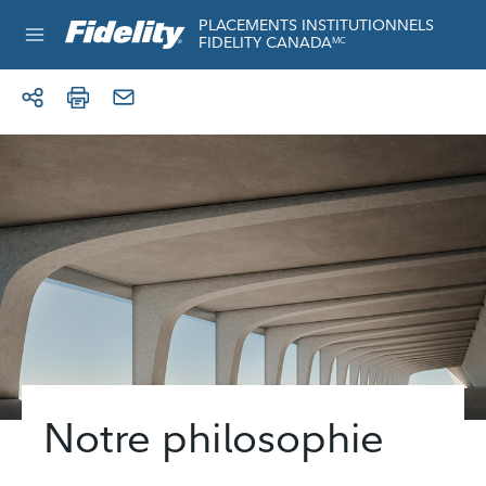
Aller au contenu
Réservé à l’usage institutionnel
PLACEMENTS INSTITUTIONNELS
FIDELITY CANADA
MC
Notre philosophie