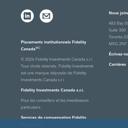
Nous join
483 Bay St
Suite 300
Toronto (O
Placements institutionnels Fidelity
M5G 2N7
MC
Canada
Écrivez-n
© 2026 Fidelity Investments Canada s.r.i.
Carrières
Tous droits réservés. Fidelity Investments
est une marque déposée de Fidelity
Investments Canada s.r.i.
Fidelity Investments Canada s.r.i.
Pour les conseillers et les investisseurs
particuliers.
Services de compensation Fidelity
Canada s.r.i.