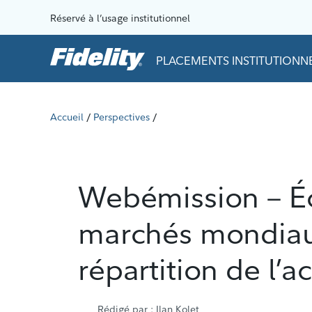
Aller au contenu
Réservé à l’usage institutionnel
PLACEMENTS INSTITUTIONNE
Accueil
Perspectives
/
/
Webémission – É
marchés mondiaux
répartition de l’ac
Rédigé par
: Ilan Kolet