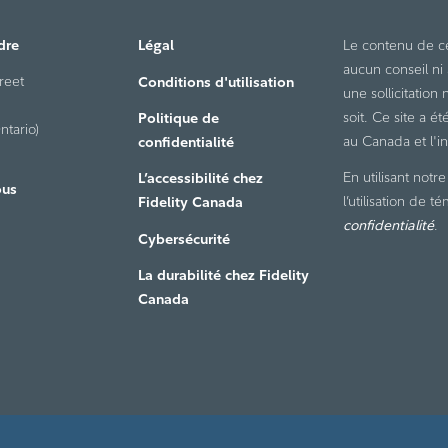
dre
Légal
Le contenu de ce 
aucun conseil n
reet
Conditions d'utilisation
une sollicitation
soit. Ce site a é
Politique de
ntario)
au Canada et l'in
confidentialité
En utilisant not
L’accessibilité chez
ous
l’utilisation de t
Fidelity Canada
confidentialité
.
Cybersécurité
La durabilité chez Fidelity
Canada